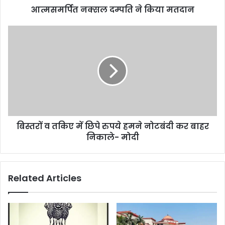
आत्मसमर्पित नक्सल दम्पति ने किया मतदान
बिस्तरों
व
तकिए
में
छिपे
रुपये
हमने
नोटबंदी
कर
बिस्तरों व तकिए में छिपे रुपये हमने नोटबंदी कर बाहर
बाहर
निकाले-
निकाले- मोदी
मोदी
Related Articles