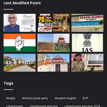
Last Modified Posts
Tags
bhajpa
bhartiya janta party
bhupesh baghel
BJP
chhattisgarh
chhattisgarh election
chhattisgarh election 2018