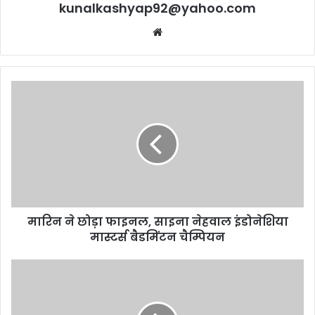
kunalkashyap92@yahoo.com
Website
मारिन
ने
छोड़ा
फाइनल,
साइना
नेहवाल
इंडोनेशिया
मास्टर्स
बैडमिंटन
मारिन ने छोड़ा फाइनल, साइना नेहवाल इंडोनेशिया
चैम्पियन
मास्टर्स बैडमिंटन चैम्पियन
भाजपा
राजनीति
नहीं,
व्यापार