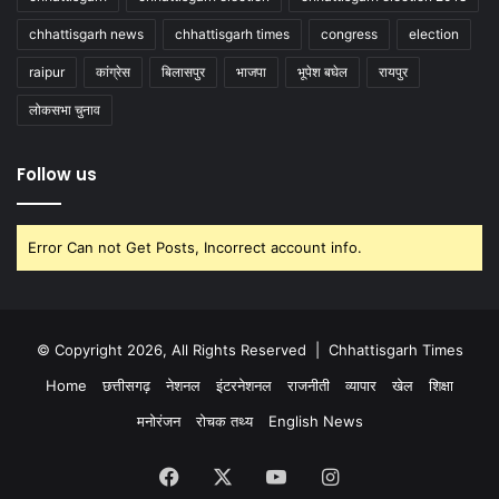
chhattisgarh news
chhattisgarh times
congress
election
raipur
कांग्रेस
बिलासपुर
भाजपा
भूपेश बघेल
रायपुर
लोकसभा चुनाव
Follow us
Error Can not Get Posts, Incorrect account info.
© Copyright 2026, All Rights Reserved |
Chhattisgarh Times
Home
छत्तीसगढ़
नेशनल
इंटरनेशनल
राजनीती
व्यापार
खेल
शिक्षा
मनोरंजन
रोचक तथ्य
English News
Facebook
X
YouTube
Instagram