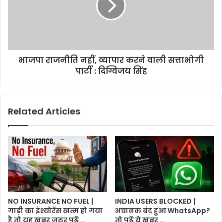
करने
वाली
सत्ताभोगी
पार्टी
:
भाजपा राजनीति नहीं, व्यापार करने वाली सत्ताभोगी
दिग्विजय
सिंह
पार्टी : दिग्विजय सिंह
Related Articles
NO INSURANCE NO FUEL |
INDIA USERS BLOCKED |
गाड़ी का इंश्योरेंस खत्म हो गया
अचानक बंद हुआ WhatsApp?
है तो यह खबर जरूर पढ़ें …
तो पढ़ें ये खबर …