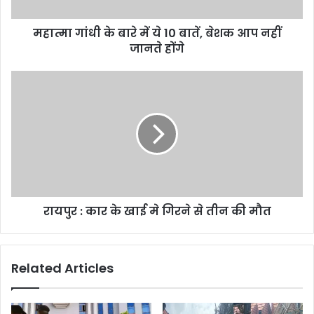
बातें,
बेशक
महात्मा गांधी के बारे में ये 10 बातें, बेशक आप नहीं
आप
नहीं
जानते होंगे
जानते
होंगे
रायपुर
:
कार
के
खाई
मे
गिरने
से
तीन
रायपुर : कार के खाई मे गिरने से तीन की मौत
की
मौत
Related Articles