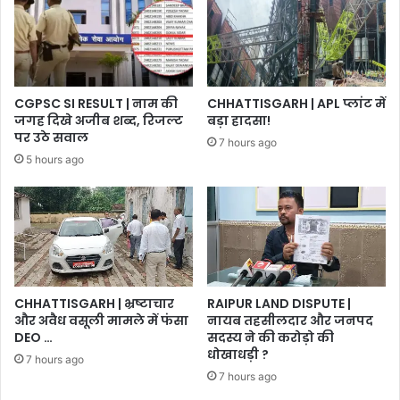
CGPSC SI RESULT | नाम की
CHHATTISGARH | APL प्लांट में
जगह दिखे अजीब शब्द, रिजल्ट
बड़ा हादसा!
पर उठे सवाल
7 hours ago
5 hours ago
CHHATTISGARH | भ्रष्टाचार
RAIPUR LAND DISPUTE |
और अवैध वसूली मामले में फंसा
नायब तहसीलदार और जनपद
DEO …
सदस्य ने की करोड़ो की
धोखाधड़ी ?
7 hours ago
7 hours ago