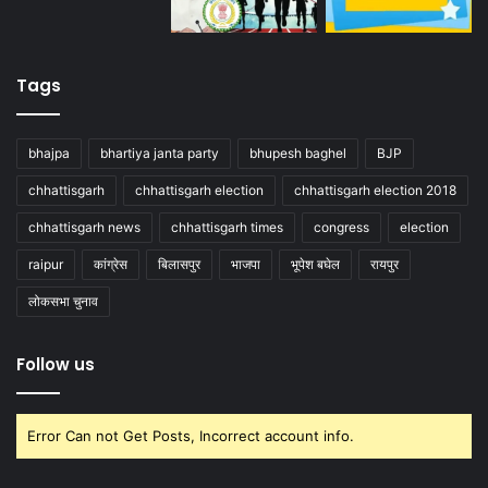
Tags
bhajpa
bhartiya janta party
bhupesh baghel
BJP
chhattisgarh
chhattisgarh election
chhattisgarh election 2018
chhattisgarh news
chhattisgarh times
congress
election
raipur
कांग्रेस
बिलासपुर
भाजपा
भूपेश बघेल
रायपुर
लोकसभा चुनाव
Follow us
Error Can not Get Posts, Incorrect account info.