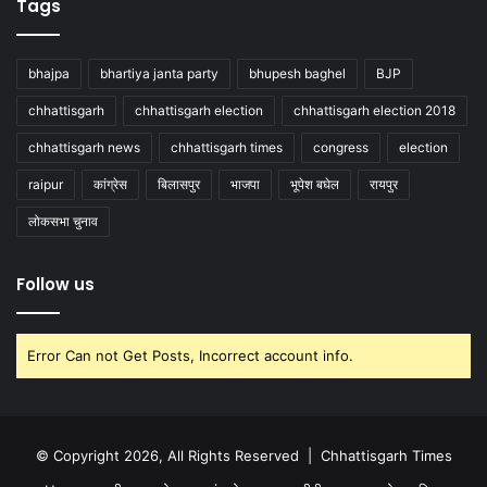
Tags
bhajpa
bhartiya janta party
bhupesh baghel
BJP
chhattisgarh
chhattisgarh election
chhattisgarh election 2018
chhattisgarh news
chhattisgarh times
congress
election
raipur
कांग्रेस
बिलासपुर
भाजपा
भूपेश बघेल
रायपुर
लोकसभा चुनाव
Follow us
Error Can not Get Posts, Incorrect account info.
© Copyright 2026, All Rights Reserved |
Chhattisgarh Times