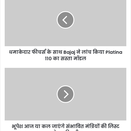
फीचर्स
के
साथ
Bajaj
ने
लांच
किया
Platina
धमाकेदार फीचर्स के साथ Bajaj ने लांच किया Platina
110
का
110 का सस्ता मॉडल
सस्ता
मॉडल
भूपेश
आज
या
कल
जाएंगे
संभावित
मंत्रियों
की
लिस्ट
भूपेश आज या कल जाएंगे संभावित मंत्रियों की लिस्ट
लेकर