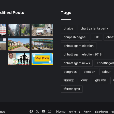
dified Posts
Tags
bhajpa
bhartiya janta party
bhupesh baghel
BJP
chhat
chhattisgarh election
chhattisgarh election 2018
chhattisgarh news
chhattisgar
congress
election
raipur
बिलासपुर
भाजपा
भूपेश बघेल
लोकसभा चुनाव
Facebook
X
YouTube
Instagram
imes
Home
छत्तीसगढ़
नेशनल
इंटरनेशनल
र