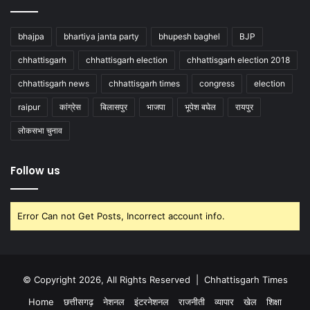
bhajpa
bhartiya janta party
bhupesh baghel
BJP
chhattisgarh
chhattisgarh election
chhattisgarh election 2018
chhattisgarh news
chhattisgarh times
congress
election
raipur
कांग्रेस
बिलासपुर
भाजपा
भूपेश बघेल
रायपुर
लोकसभा चुनाव
Follow us
Error Can not Get Posts, Incorrect account info.
© Copyright 2026, All Rights Reserved |
Chhattisgarh Times
Home
छत्तीसगढ़
नेशनल
इंटरनेशनल
राजनीती
व्यापार
खेल
शिक्षा