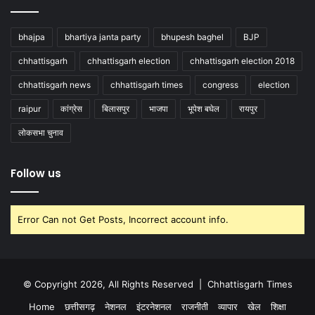
bhajpa
bhartiya janta party
bhupesh baghel
BJP
chhattisgarh
chhattisgarh election
chhattisgarh election 2018
chhattisgarh news
chhattisgarh times
congress
election
raipur
कांग्रेस
बिलासपुर
भाजपा
भूपेश बघेल
रायपुर
लोकसभा चुनाव
Follow us
Error Can not Get Posts, Incorrect account info.
© Copyright 2026, All Rights Reserved |
Chhattisgarh Times
Home
छत्तीसगढ़
नेशनल
इंटरनेशनल
राजनीती
व्यापार
खेल
शिक्षा