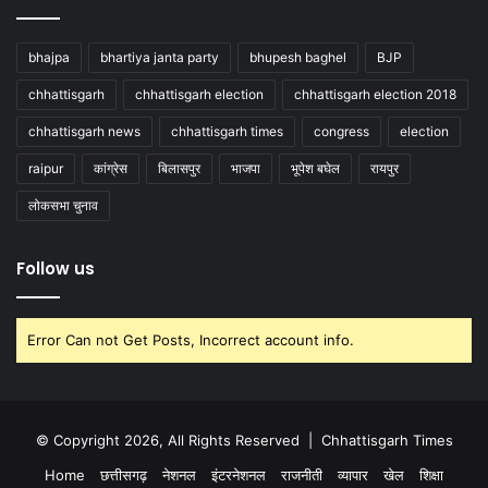
bhajpa
bhartiya janta party
bhupesh baghel
BJP
chhattisgarh
chhattisgarh election
chhattisgarh election 2018
chhattisgarh news
chhattisgarh times
congress
election
raipur
कांग्रेस
बिलासपुर
भाजपा
भूपेश बघेल
रायपुर
लोकसभा चुनाव
Follow us
Error Can not Get Posts, Incorrect account info.
© Copyright 2026, All Rights Reserved |
Chhattisgarh Times
Home
छत्तीसगढ़
नेशनल
इंटरनेशनल
राजनीती
व्यापार
खेल
शिक्षा