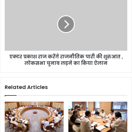
एक्टर
को
प्रकाश
मिली
राज
राहत,
करेंगे
याचिका
राजनीतिक
ख़ारिज
पारी
की
शुरुआत
,
एक्टर प्रकाश राज करेंगे राजनीतिक पारी की शुरुआत ,
लोकसभा
चुनाव
लोकसभा चुनाव लड़ने का किया ऐलान
लड़ने
का
किया
Related Articles
ऐलान