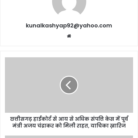
kunalkashyap92@yahoo.com
Website
छत्तीसगढ़
हाईकोर्ट
से
आय
से
अधिक
संपत्ति
केस
में
छत्तीसगढ़ हाईकोर्ट से आय से अधिक संपत्ति केस में पूर्व
पूर्व
मंत्री
मंत्री अजय चंद्राकर को मिली राहत, याचिका ख़ारिज
अजय
चंद्राकर