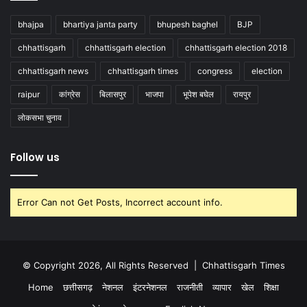
bhajpa
bhartiya janta party
bhupesh baghel
BJP
chhattisgarh
chhattisgarh election
chhattisgarh election 2018
chhattisgarh news
chhattisgarh times
congress
election
raipur
कांग्रेस
बिलासपुर
भाजपा
भूपेश बघेल
रायपुर
लोकसभा चुनाव
Follow us
Error Can not Get Posts, Incorrect account info.
© Copyright 2026, All Rights Reserved |
Chhattisgarh Times
Home
छत्तीसगढ़
नेशनल
इंटरनेशनल
राजनीती
व्यापार
खेल
शिक्षा