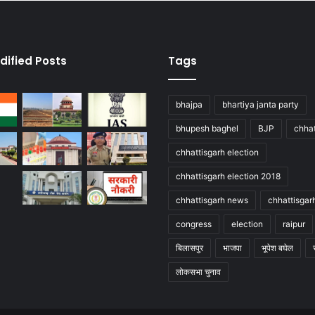
dified Posts
Tags
bhajpa
bhartiya janta party
bhupesh baghel
BJP
chhat
chhattisgarh election
chhattisgarh election 2018
chhattisgarh news
chhattisgar
congress
election
raipur
बिलासपुर
भाजपा
भूपेश बघेल
लोकसभा चुनाव