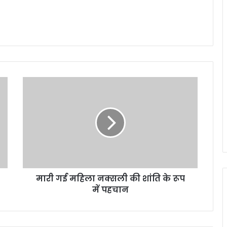
मारी
गई
महिला
नक्सली
की
शांति
के
रूप
में
मारी गई महिला नक्सली की शांति के रूप
पहचान
में पहचान