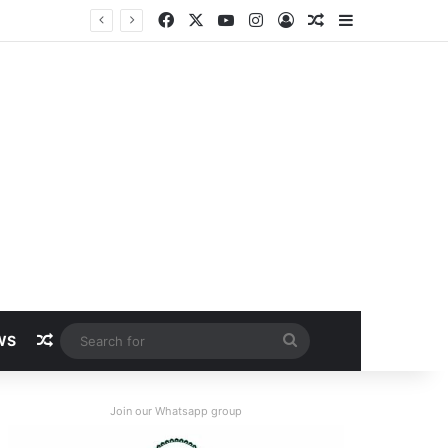
Facebook
X
YouTube
Instagram
Log In
Random Article
Sidebar
Random Article
Search
WS
for
Join our Whatsapp group