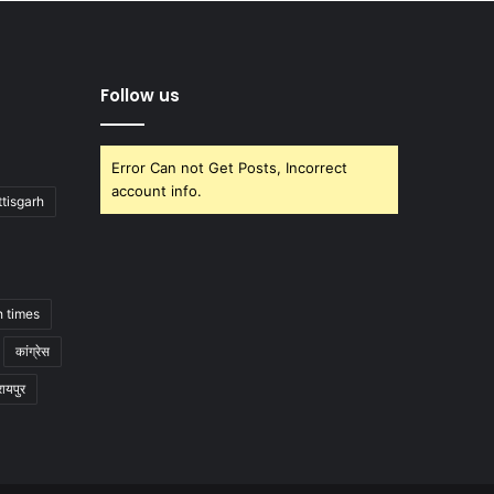
Follow us
Error Can not Get Posts, Incorrect
account info.
tisgarh
h times
कांग्रेस
रायपुर