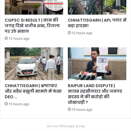
CGPSC SI RESULT | नाम की
CHHATTISGARH | APL प्लांट में
जगह दिखे अजीब शब्द, रिजल्ट
बड़ा हादसा!
पर उठे सवाल
15 hours ago
13 hours ago
CHHATTISGARH | भ्रष्टाचार
RAIPUR LAND DISPUTE |
और अवैध वसूली मामले में फंसा
नायब तहसीलदार और जनपद
DEO …
सदस्य ने की करोड़ो की
धोखाधड़ी ?
15 hours ago
15 hours ago
Join our Whatsapp group