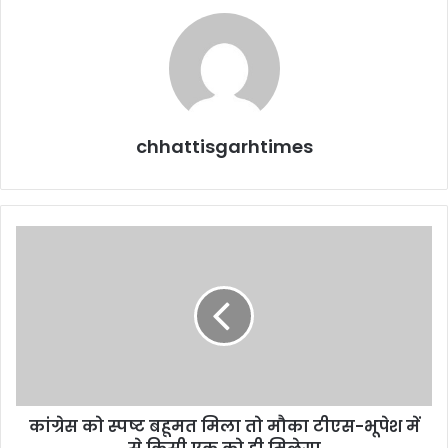
chhattisgarhtimes
कांग्रेस
को
स्पष्ट
बहूमत
मिला
तो
मौका
टीएस-
भूपेश
कांग्रेस को स्पष्ट बहूमत मिला तो मौका टीएस-भूपेश में
में
से