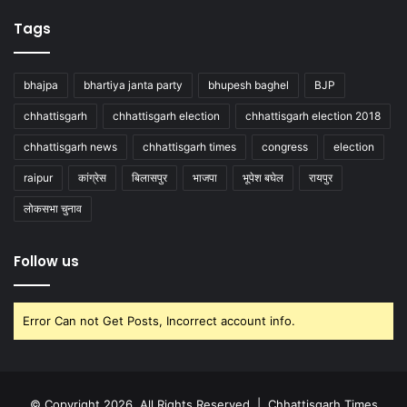
Tags
bhajpa
bhartiya janta party
bhupesh baghel
BJP
chhattisgarh
chhattisgarh election
chhattisgarh election 2018
chhattisgarh news
chhattisgarh times
congress
election
raipur
कांग्रेस
बिलासपुर
भाजपा
भूपेश बघेल
रायपुर
लोकसभा चुनाव
Follow us
Error Can not Get Posts, Incorrect account info.
© Copyright 2026, All Rights Reserved |
Chhattisgarh Times