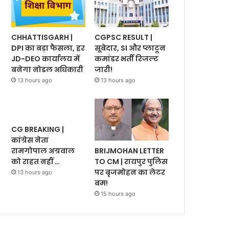
CHHATTISGARH |
CGPSC RESULT |
DPI का बड़ा फैसला, हर
सूबेदार, SI और प्लाटून
JD-DEO कार्यालय में
कमांडर भर्ती रिजल्ट
बनेगा नोडल अधिकारी
जारी!
13 hours ago
13 hours ago
CG BREAKING |
कांग्रेस नेता
BRIJMOHAN LETTER
रामगोपाल अग्रवाल
TO CM | रायपुर पुलिस
को राहत नहीं …
पर बृजमोहन का लेटर
13 hours ago
बम!
15 hours ago