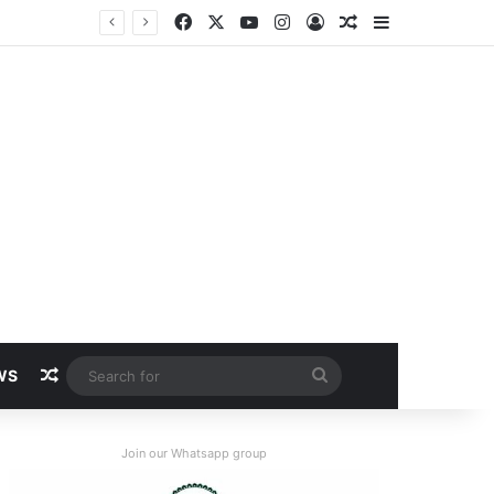
Facebook
X
YouTube
Instagram
Log In
Random Article
Sidebar
Random Article
Search
WS
for
Join our Whatsapp group