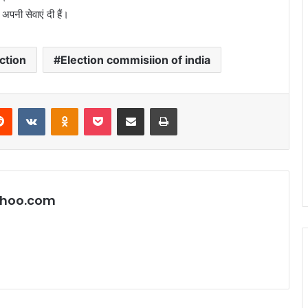
 अपनी सेवाएं दी हैं।
ction
Election commisiion of india
erest
Reddit
VKontakte
Odnoklassniki
Pocket
Share via Email
Print
hoo.com