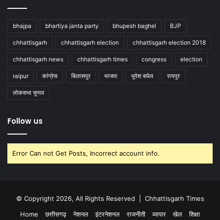
bhajpa
bhartiya janta party
bhupesh baghel
BJP
chhattisgarh
chhattisgarh election
chhattisgarh election 2018
chhattisgarh news
chhattisgarh times
congress
election
raipur
कांग्रेस
बिलासपुर
भाजपा
भूपेश बघेल
रायपुर
लोकसभा चुनाव
Follow us
Error Can not Get Posts, Incorrect account info.
© Copyright 2026, All Rights Reserved |
Chhattisgarh Times
Home
छत्तीसगढ़
नेशनल
इंटरनेशनल
राजनीती
व्यापार
खेल
शिक्षा