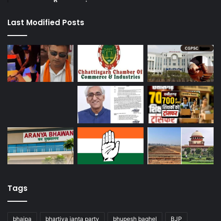
Last Modified Posts
Tags
bhajpa
bhartiya janta party
bhupesh baghel
BJP