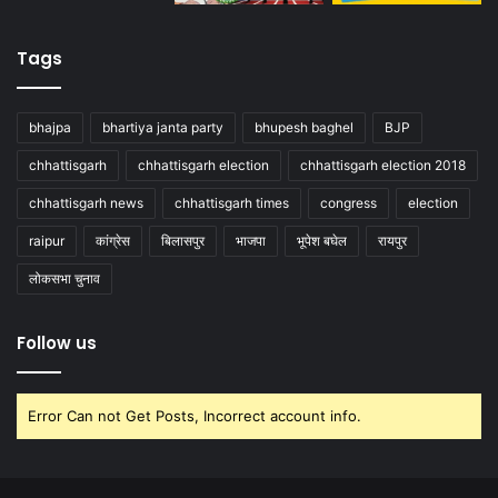
Tags
bhajpa
bhartiya janta party
bhupesh baghel
BJP
chhattisgarh
chhattisgarh election
chhattisgarh election 2018
chhattisgarh news
chhattisgarh times
congress
election
raipur
कांग्रेस
बिलासपुर
भाजपा
भूपेश बघेल
रायपुर
लोकसभा चुनाव
Follow us
Error Can not Get Posts, Incorrect account info.