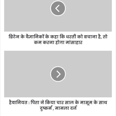
के
कहा
कि
धरती
को
बचाना
ब्रिटेन के वैज्ञानिकों के कहा कि धरती को बचाना है, तो
है,
तो
कम करना होगा मांसाहार
कम
करना
हैवानियत
होगा
:
मांसाहार
पिता
ने
किया
चार
साल
के
मासूम
हैवानियत : पिता ने किया चार साल के मासूम के साथ
के
साथ
दुष्कर्म , मामला दर्ज
दुष्कर्म