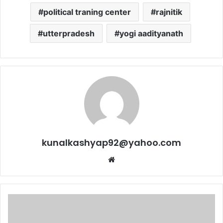
political traning center
rajnitik
utterpradesh
yogi aadityanath
kunalkashyap92@yahoo.com
Website
ब्रिटेन
के
वैज्ञानिकों