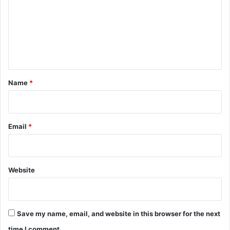
m
m
e
n
t
*
Name
*
Email
*
Website
Save my name, email, and website in this browser for the next
time I comment.