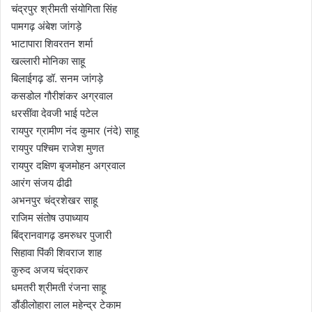
चंद्रपुर श्रीमती संयोगिता सिंह
पामगढ़ अंबेश जांगड़े
भाटापारा शिवरतन शर्मा
खल्लारी मोनिका साहू
बिलाईगढ़ डॉ. सनम जांगड़े
कसडोल गौरीशंकर अग्रवाल
धरसींवा देवजी भाई पटेल
रायपुर ग्रामीण नंद कुमार (नंदे) साहू
रायपुर पश्चिम राजेश मुणत
रायपुर दक्षिण बृजमोहन अग्रवाल
आरंग संजय ढीढी
अभनपुर चंद्रशेखर साहू
राजिम संतोष उपाध्याय
बिंद्रानवागढ़ डमरुधर पुजारी
सिहावा पिंकी शिवराज शाह
कुरुद अजय चंद्राकर
धमतरी श्रीमती रंजना साहू
डौंडीलोहारा लाल महेन्द्र टेकाम