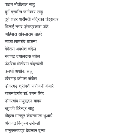
पाटन मोतीलाल साहू
दुर्ग ग्रामीण जागेश्वर साहू
दुर्ग शहर श्रीमती चंद्रिका चंद्राकर
भिलाई नगर प्रेमप्रकाश पांडे
अहिवारा सांवलाराम डाहरे
साजा लाभचंद बाफना
बेमेतरा अवधेश चंदेल
नवागढ़ दयालदास बघेल
पंडरिया मोतीराम चंद्रवंशी
कवर्धा अशोक साहू
खैरागढ़ कोमल जंघेल
डोंगरगढ़ श्रीमती सरोजनी बंजारे
राजनांदगांव डॉ. रमन सिंह
डोंगरगांव मधुसूदन यादव
खुज्जी हिरेन्द्र साहू
मोहला मानपुर कंचनमाला भुआर्य
अंतागढ़ विक्रम उसेन्डी
भानुप्रतापपुर देवलाल दुग्गा