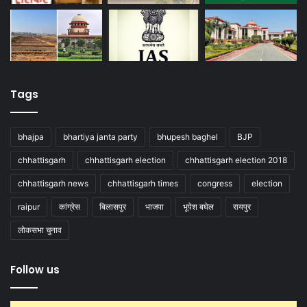
Tags
bhajpa
bhartiya janta party
bhupesh baghel
BJP
chhattisgarh
chhattisgarh election
chhattisgarh election 2018
chhattisgarh news
chhattisgarh times
congress
election
raipur
कांग्रेस
बिलासपुर
भाजपा
भूपेश बघेल
रायपुर
लोकसभा चुनाव
Follow us