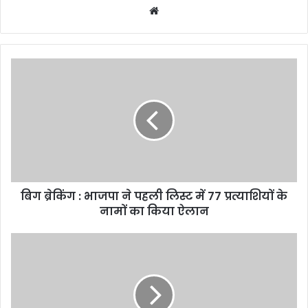
Website
बिग
ब्रेकिंग
:
भाजपा
ने
पहली
लिस्ट
में
77
बिग ब्रेकिंग : भाजपा ने पहली लिस्ट में 77 प्रत्याशियों के
प्रत्याशियों
के
नामों का किया ऐलान
नामों
का
BJP
किया
announced
ऐलान
its
list
of