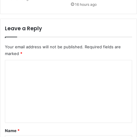
16 hours ago
Leave a Reply
Your email address will not be published.
Required fields are
marked
*
C
o
m
m
e
n
t
*
Name
*