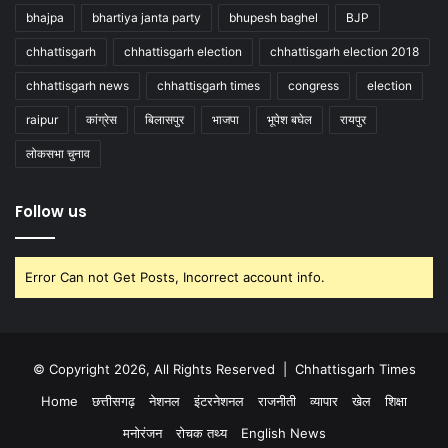
bhajpa
bhartiya janta party
bhupesh baghel
BJP
chhattisgarh
chhattisgarh election
chhattisgarh election 2018
chhattisgarh news
chhattisgarh times
congress
election
raipur
कांग्रेस
बिलासपुर
भाजपा
भूपेश बघेल
रायपुर
लोकसभा चुनाव
Follow us
Error Can not Get Posts, Incorrect account info.
© Copyright 2026, All Rights Reserved |
Chhattisgarh Times
Home
छत्तीसगढ़
नेशनल
इंटरनेशनल
राजनीती
व्यापार
खेल
शिक्षा
मनोरंजन
रोचक तथ्य
English News