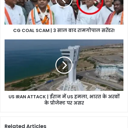
साल
बाद
रामगोपाल
सरेंडर!
CG COAL SCAM | 3 साल बाद रामगोपाल सरेंडर!
US
IRAN
ATTACK
|
ईरान
में
US
हमला,
भारत
US IRAN ATTACK | ईरान में US हमला, भारत के अरबों
के
अरबों
के प्रोजेक्ट पर असर
के
प्रोजेक्ट
पर
Related Articles
असर