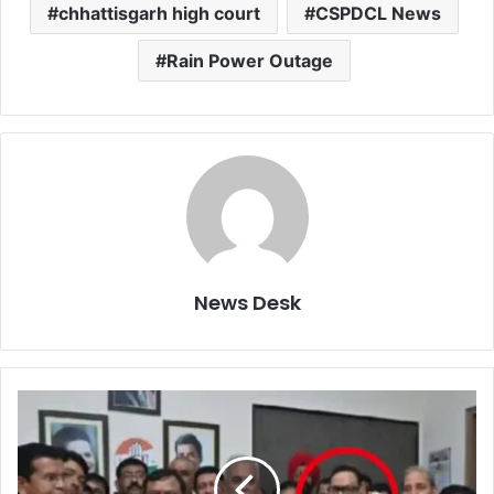
chhattisgarh high court
CSPDCL News
Rain Power Outage
News Desk
CG
COAL
SCAM
|
3