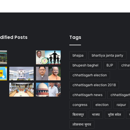
dified Posts
Tags
bhajpa
bhartiya janta party
bhupesh baghel
BJP
chhat
chhattisgarh election
chhattisgarh election 2018
chhattisgarh news
chhattisgar
congress
election
raipur
बिलासपुर
भाजपा
भूपेश बघेल
लोकसभा चुनाव