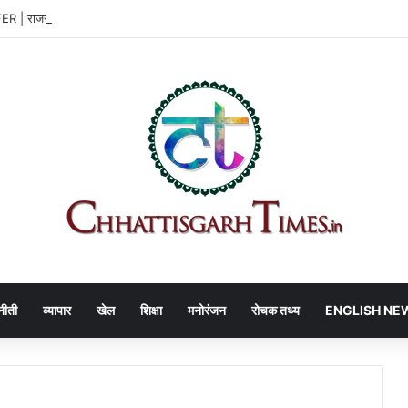
| राजस्व विभाग में बड़ा फेरबदल, तहसीलदार-नायब तहसीलदार बदले
नीती
व्यापार
खेल
शिक्षा
मनोरंजन
रोचक तथ्य
ENGLISH NE