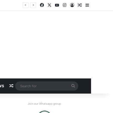
Facebook
X
YouTube
Instagram
Log In
Random Article
Sidebar
Random Article
Search
WS
for
Join our Whatsapp group