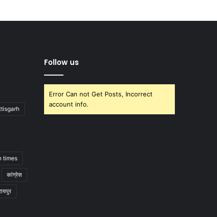
Follow us
Error Can not Get Posts, Incorrect
account info.
tisgarh
h times
कांग्रेस
रायपुर