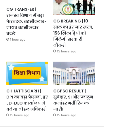
CG TRANSFER |
राजस्व विभाग में बड़ा
CG BREAKING | 10
फेरबदल, तहसीलदार-
साल का इंतजार खत्म,
नायब तहसीलदार
156 खिलाड़ियों को
बदले
मिलेगी सरकारी
1 hour ago
नौकरी
15 hours ago
CHHATTISGARH |
CGPSC RESULT |
DPI का बड़ा फैसला, हर
सूबेदार, SI और प्लाटून
JD-DEO कार्यालय में
कमांडर भर्ती रिजल्ट
बनेगा नोडल अधिकारी
जारी!
15 hours ago
15 hours ago